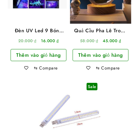
Đèn UV Led 9 Bóng
Quả Cầu Pha Lê Trong
3W Chuyên Sấy Keo
Suốt 3D Phát Sáng Có
Giá
Giá
Giá
Giá
20.000
₫
16.000
₫
58.000
₫
45.000
₫
UV, Soi Tiền
Đế Gỗ Để Bàn
gốc
hiện
gốc
hiện
Thêm vào giỏ hàng
Thêm vào giỏ hàng
là:
tại
là:
tại
20.000 ₫.
là:
58.000 ₫.
là:
⇆
Compare
⇆
Compare
16.000 ₫.
45.000 ₫
Sale