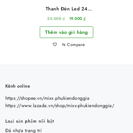
Thanh Đèn Led 24
Bóng Cắm Cổng Usb
Giá
Giá
25.000
₫
19.000
₫
Siêu Sáng Dài 18cm
gốc
hiện
Thêm vào giỏ hàng
là:
tại
25.000 ₫.
là:
⇆
Compare
19.000 ₫.
Kênh online
https://shopee.vn/mixx.phukiendonggia
https://www.lazada.vn/shop/mixx-phukiendonggia/
Loại sản phẩm nổi bật
Đá nhựa trang trí