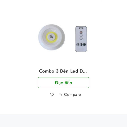
Combo 3 Đèn Led Dán
Tường Hẹn Giờ Có
Đọc tiếp
Remote Điều Khiển
⇆
Compare