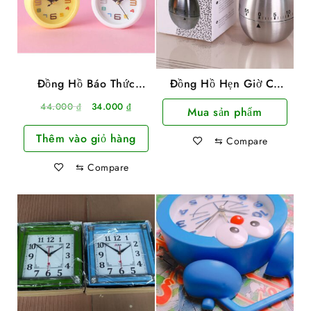
Đồng Hồ Báo Thức
Đồng Hồ Hẹn Giờ Cơ
Hình Mèo Thần Tài May
Học Nhà Bếp Hình Quả
Giá
Giá
44.000
₫
34.000
₫
Mua sản phẩm
Mắn
Trứng Vỏ Inox
gốc
hiện
Thêm vào giỏ hàng
là:
tại
⇆
Compare
44.000 ₫.
là:
⇆
Compare
34.000 ₫.