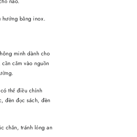
chỗ nào.
u hướng bằng inox.
 thông minh dành cho
hỉ cần cắm vào nguồn
hường.
có thể điều chỉnh
c, đèn đọc sách, đèn
ắc chắn, tránh lỏng an