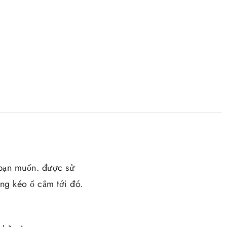
bạn muốn. được sử
ng kéo ổ cắm tới đó.