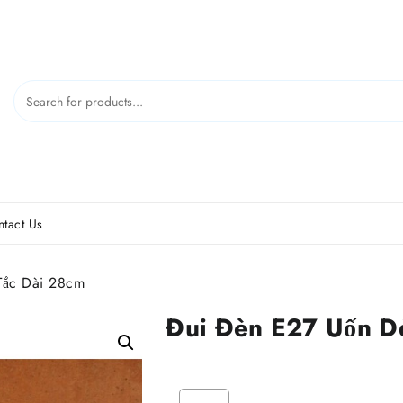
tact Us
Tắc Dài 28cm
Đui Đèn E27 Uốn D