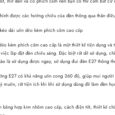
 tắt, mở đèn và có phích cắm nên bạn có thể cắm bất cứ 
chỉnh được các hướng chiếu của đèn thông qua thân điề
kéo dài uốn dẻo kèm phích cắm cao cấp
dẻo kèm phích cắm cao cấp là một thiết kế tiện dụng và
 việc lắp đặt đèn chiếu sáng. Đặc biệt rất dễ sử dụng, c
vào là sử dụng được ngay, sử dụng đui đèn E27 thông t
ớng E27 có khả năng uốn cong 360 độ, giúp mọi người 
ý muốn, rất tiện ích khi khi sử dụng dùng để làm đèn họ
m bằng hợp kim nhôm cao cấp, cách điện tốt, thiết kế ch