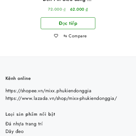
Nhôm Zoom 4X 3 Chế
Giá
Giá
72.000
₫
62.000
₫
Độ Siêu Sáng
gốc
hiện
Đọc tiếp
là:
tại
72.000 ₫.
là:
⇆
Compare
62.000 ₫.
Kênh online
https://shopee.vn/mixx.phukiendonggia
https://www.lazada.vn/shop/mixx-phukiendonggia/
Loại sản phẩm nổi bật
Đá nhựa trang trí
Dây đeo