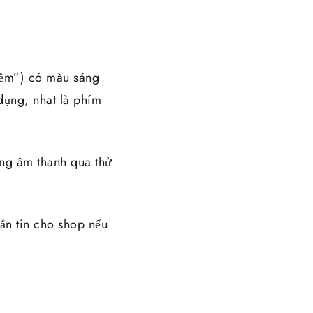
mềm”) có màu sáng
dụng, nhat là phím
ợng âm thanh qua thử
n tin cho shop nếu