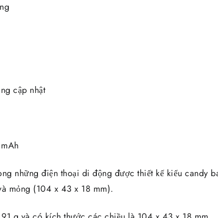
ông
ang cập nhật
0 mAh
ng những điện thoại di động được thiết kế kiểu candy ba
 và mỏng (104 x 43 x 18 mm).
91 g và có kích thước các chiều là 104 x 43 x 18 mm.