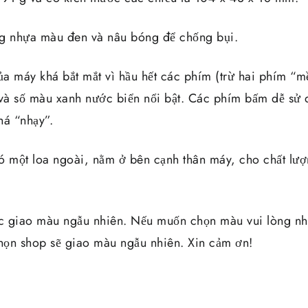
ng nhựa màu đen và nâu bóng để chống bụi.
a máy khá bắt mắt vì hầu hết các phím (trừ hai phím “
 và số màu xanh nước biển nổi bật. Các phím bấm dễ sử 
há “nhạy”.
ó một loa ngoài, nằm ở bên cạnh thân máy, cho chất lư
c giao màu ngẫu nhiên. Nếu muốn chọn màu vui lòng nhắ
ọn shop sẽ giao màu ngẫu nhiên. Xin cảm ơn!