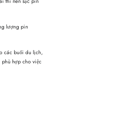
i thì nên sạc pin
ung lượng pin
o các buổi du lịch,
, phù hợp cho việc