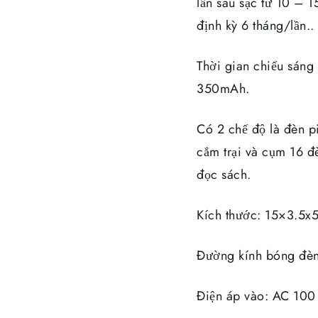
lần sau sạc từ 10 – 1
định kỳ 6 tháng/lần..
Thời gian chiếu sáng 
350mAh.
Có 2 chế độ là đèn p
cắm trại và cụm 16 đ
đọc sách.
Kích thước: 15×3.5x
Đường kính bóng đè
Điện áp vào: AC 10