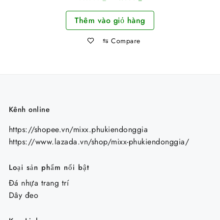
gốc
hiện
Thêm vào giỏ hàng
là:
tại
53.000 ₫.
là:
⇆
Compare
43.000 ₫.
Kênh online
https://shopee.vn/mixx.phukiendonggia
https://www.lazada.vn/shop/mixx-phukiendonggia/
Loại sản phẩm nổi bật
Đá nhựa trang trí
Dây đeo