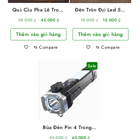
Quả Cầu Pha Lê Trong
Đèn Tròn Đại Led 5W
Suốt 3D Phát Sáng Có
Nguồn Usb Siêu Sáng
Giá
Giá
Giá
Giá
58.000
₫
45.000
₫
18.000
₫
15.000
₫
Đế Gỗ Để Bàn
gốc
hiện
gốc
hiện
Thêm vào giỏ hàng
Thêm vào giỏ hàng
là:
tại
là:
tại
58.000 ₫.
là:
18.000 ₫.
là:
⇆
Compare
⇆
Compare
45.000 ₫.
15.000 ₫
Sale
Búa Đèn Pin 4 Trong 1
Đa Năng Led Torch
Giá
Giá
53.000
₫
43.000
₫