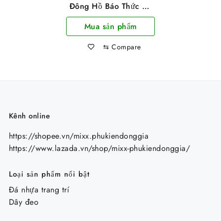
Đông Hồ Báo Thức Để
Bàn Hình Xe Đạp
Mua sản phẩm
JX8010 Nhiều Màu
⇆
Compare
Kênh online
https://shopee.vn/mixx.phukiendonggia
https://www.lazada.vn/shop/mixx-phukiendonggia/
Loại sản phẩm nổi bật
Đá nhựa trang trí
Dây đeo