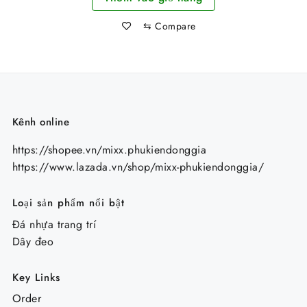
48.000 ₫.
là:
⇆
Compare
38.000 ₫.
Kênh online
https://shopee.vn/mixx.phukiendonggia
https://www.lazada.vn/shop/mixx-phukiendonggia/
Loại sản phẩm nổi bật
Đá nhựa trang trí
Dây đeo
Key Links
Order