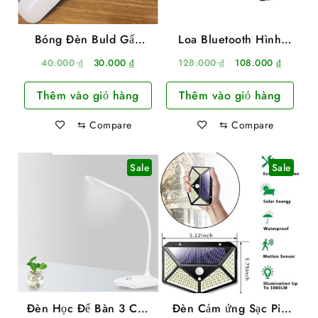
Bóng Đèn Buld Gấp
Loa Bluetooth Hình
Gọn 3 Bóng Hình Cánh
Quả Cầu Chớp 7 Màu
Giá
Giá
Giá
Giá
40.000
₫
30.000
₫
128.000
₫
108.000
₫
Quạt 45W
Có Remote
gốc
hiện
gốc
hiện
Thêm vào giỏ hàng
Thêm vào giỏ hàng
là:
tại
là:
tại
40.000 ₫.
là:
128.000 ₫.
là:
⇆
Compare
⇆
Compare
30.000 ₫.
108.000
Sale
Sale
Đèn Học Để Bàn 3 Chế
Đèn Cảm ứng Sạc Pin