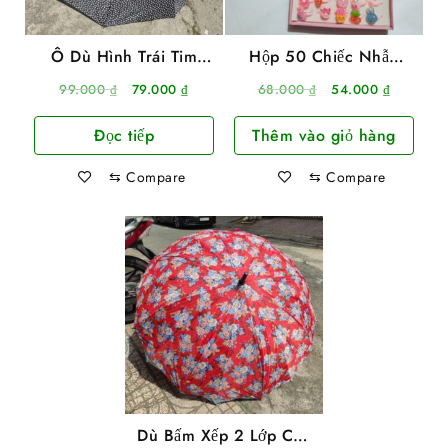
Ô Dù Hình Trái Tim
Hộp 50 Chiếc Nhẫn
Size Lớn 120X70Cm
Nhựa Cho Bé Fashion
Giá
Giá
Giá
Giá
99.000
₫
79.000
₫
68.000
₫
54.000
₫
Rings
gốc
hiện
gốc
hiện
Đọc tiếp
Thêm vào giỏ hàng
là:
tại
là:
tại
99.000 ₫.
là:
68.000 ₫.
là:
⇆
Compare
⇆
Compare
79.000 ₫.
54.000 ₫
Dù Bấm Xếp 2 Lớp Cán