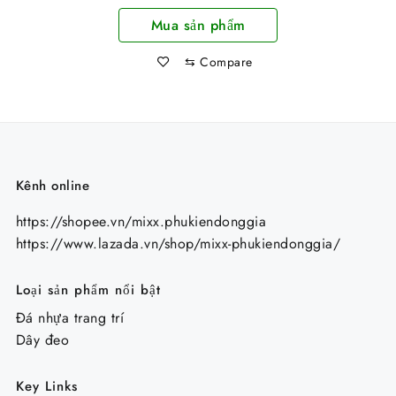
Gỗ Loại Lớn Cực Đẹp
Mua sản phẩm
118X95Cm
⇆
Compare
Kênh online
https://shopee.vn/mixx.phukiendonggia
https://www.lazada.vn/shop/mixx-phukiendonggia/
Loại sản phẩm nổi bật
Đá nhựa trang trí
Dây đeo
Key Links