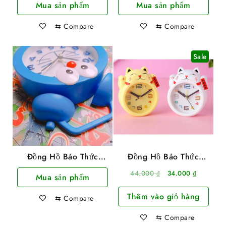
Mua sản phẩm
Mua sản phẩm
37x30cm
⇆
Compare
⇆
Compare
Sale
Đồng Hồ Báo Thức
Đồng Hồ Báo Thức
Hình Doremon
Hình Mèo Thần Tài May
Giá
Giá
44.000
₫
34.000
₫
Mua sản phẩm
Mắn
gốc
hiện
Thêm vào giỏ hàng
là:
tại
⇆
Compare
44.000 ₫.
là:
⇆
Compare
34.000 ₫