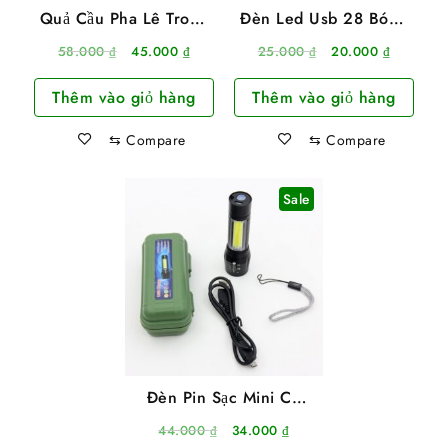
Quả Cầu Pha Lê Trong
Đèn Led Usb 28 Bóng
Suốt 3D Phát Sáng Có
Siêu Sáng
Giá
Giá
Giá
Giá
58.000
₫
45.000
₫
25.000
₫
20.000
₫
Đế Gỗ Để Bàn
gốc
hiện
gốc
hiện
Thêm vào giỏ hàng
Thêm vào giỏ hàng
là:
tại
là:
tại
58.000 ₫.
là:
25.000 ₫.
là:
⇆
Compare
⇆
Compare
45.000 ₫.
20.000 ₫
Sale
Đèn Pin Sạc Mini Có
Zoom Hộp Xanh
Giá
Giá
44.000
₫
34.000
₫
XPE+COB Light Siêu