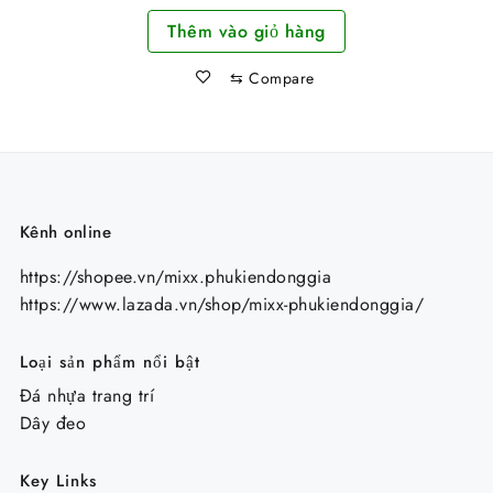
gốc
hiện
Sáng
Thêm vào giỏ hàng
là:
tại
44.000 ₫.
là:
⇆
Compare
34.000 ₫.
Kênh online
https://shopee.vn/mixx.phukiendonggia
https://www.lazada.vn/shop/mixx-phukiendonggia/
Loại sản phẩm nổi bật
Đá nhựa trang trí
Dây đeo
Key Links