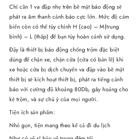
Chỉ cần 1 va đập nhẹ trên bề mặt báo động sẽ
phát ra âm thanh cảnh báo cực lớn. Mức độ cảm
biến còn có thể tùy chỉnh H (cao) – M(trung
bình) – L (thấp) để bạn tùy hoàn cảnh sử dụng.
Đậy là thiết bị báo động chống trộm đặc biệt
dùng để chặn xe, chặn cửa (cửa có bản lề) khi
xe hoặc cửa bị dịch chuyển va đập vào bề mặt
thiết bị sẽ kích hoạt thiết bị, phát ra tiếng cảnh
báo với cường độ khoảng 80Db, gây hoảng cho
kẻ trộm, và sự chú ý của mọi người.
Tiện ích sản phẩm:
Nhỏ gọn, tiện mang theo kể cả đi du lịch
Như có vệ sĩ bảo vệ trong đêm tối