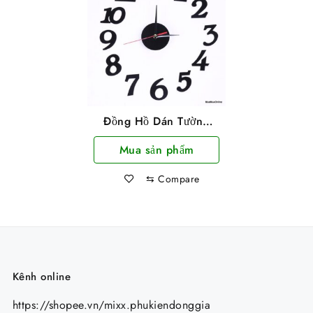
Đồng Hồ Dán Tường
Bằng Xốp Nghệ Thuật
Mua sản phẩm
Nhiều Mẫu Hình
⇆
Compare
Kênh online
https://shopee.vn/mixx.phukiendonggia