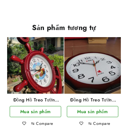
Sản phẩm tương tự
Đồng Hồ Treo Tường
Đồng Hồ Treo Tường
Hình Mỏ Neo TiTime
Laba Loại Tròn
Mua sản phẩm
Mua sản phẩm
37x30cm
⇆
Compare
⇆
Compare