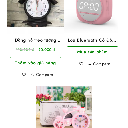
Đồng hồ treo tường
Loa Bluetooth Có Đồng
hình mái nhà kiểu dáng
Hồ Mặt Tráng Gương
Giá
Giá
110.000
₫
90.000
₫
Mua sản phẩm
cổ điển
Q12
gốc
hiện
Thêm vào giỏ hàng
là:
tại
⇆
Compare
110.000 ₫.
là:
⇆
Compare
90.000 ₫.