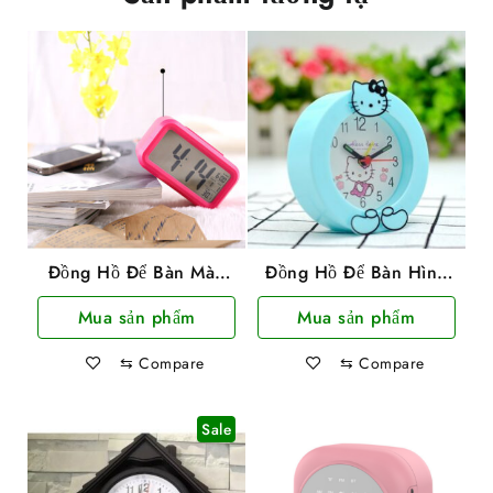
Đồng Hồ Để Bàn Màn
Đồng Hồ Để Bàn Hình
Hình Led Có Báo Thức,
Mèo Kitty
Mua sản phẩm
Mua sản phẩm
Ngày Tháng, Nhiệt Độ
⇆
Compare
⇆
Compare
Sale