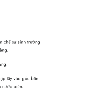
ạn chế sự sinh trưởng
vàng.
ụng.
hộp tẩy vào góc bồn
h nước biển.