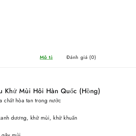
Mô tả
Đánh giá (0)
u Khử Mùi Hôi Hàn Quốc (Hồng)
a chất hòa tan trong nước
xanh dương, khử mùi, khử khuẩn
 gây mùi,