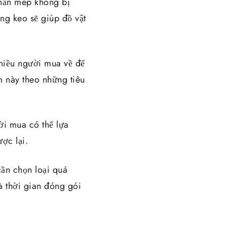
phần mép không bị
ng keo sẽ giúp đồ vật
hiều người mua về để
 này theo những tiêu
i mua có thể lựa
ợc lại.
ần chọn loại quá
à thời gian đóng gói