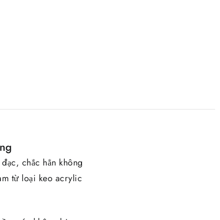
ỏng
 đạc, chắc hẳn không
m từ loại keo acrylic