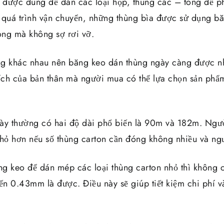
 được dùng để dán các loại hộp, thùng các – tông để 
 quá trình vận chuyển, những thùng bìa được sử dụng bă
ng mà không sợ rơi vỡ.
ng khác nhau nên băng keo dán thùng ngày càng được n
ch của bản thân mà người mua có thể lựa chọn sản phẩm
ày thường có hai độ dài phổ biến là 90m và 182m. Ngườ
nhỏ hơn nếu số thùng carton cần đóng không nhiều và ngư
g keo để dán mép các loại thùng carton nhỏ thì không c
n 0.43mm là được. Điều này sẽ giúp tiết kiệm chi phí v