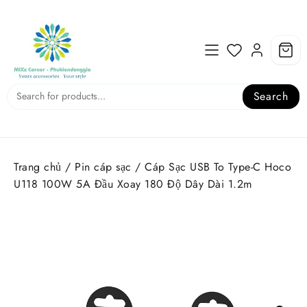
Skip
to
content
Search
Trang chủ
/
Pin cáp sạc
/ Cáp Sạc USB To Type-C Hoco
U118 100W 5A Đầu Xoay 180 Độ Dây Dài 1.2m