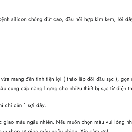
bệnh silicon chống đứt cao, đầu nối hợp kim kẽm, lõi dâ
vừa mang đến tính tiện lợi ( tháo lắp đổi đầu sạc ), gọn 
u cung cấp năng lượng cho nhiều thiết bị sạc từ điện th
hỉ chỉ cần 1 sợi dây.
c giao màu ngẫu nhiên. Nếu muốn chọn màu vui lòng nhắ
ọn shop sẽ giao màu ngẫu nhiên. Xin cảm ơn!