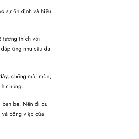
o sự ổn định và hiệu
ể tương thích với
ể đáp ứng nhu cầu đa
n dây, chống mài mòn,
 hư hỏng.
và bạn bè. Nên đi du
g và công việc của