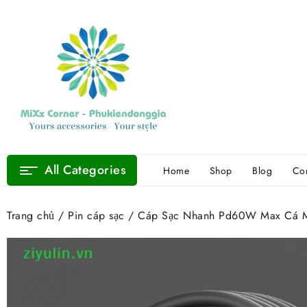
Skip
to
content
All Categories
Home
Shop
Blog
Con
Trang chủ
/
Pin cáp sạc
/ Cáp Sạc Nhanh Pd60W Max Cá Mập 