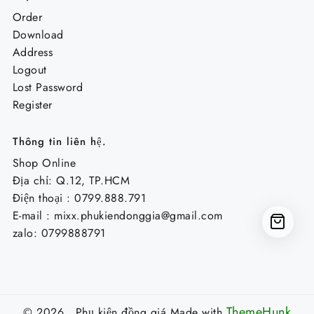
Order
Download
Address
Logout
Lost Password
Register
Thông tin liên hệ.
Shop Online
Địa chỉ: Q.12, TP.HCM
Điện thoại : 0799.888.791
E-mail :
mixx.phukiendonggia@gmail.com
zalo: 0799888791
ThemeHunk
© 2026 Phụ kiện đồng giá
Made with