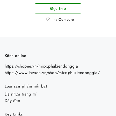
gốc
hiện
Đọc tiếp
là:
tại
74.000 ₫.
là:
⇆
Compare
64.000 ₫.
Kênh online
https://shopee.vn/mixx.phukiendonggia
https://www.lazada.vn/shop/mixx-phukiendonggia/
Loại sản phẩm nổi bật
Đá nhựa trang trí
Dây đeo
Key Links