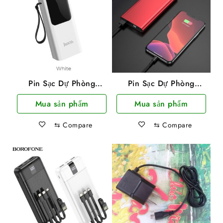
Pin Sạc Dự Phòng
Pin Sạc Dự Phòng
Hoco J41 10000mah
Hoco J68 10000Mah
Mua sản phẩm
Mua sản phẩm
Có LCD Và 3 Cổng Sạc
Siêu Mỏng
Input Tiện Lợi
⇆
Compare
⇆
Compare