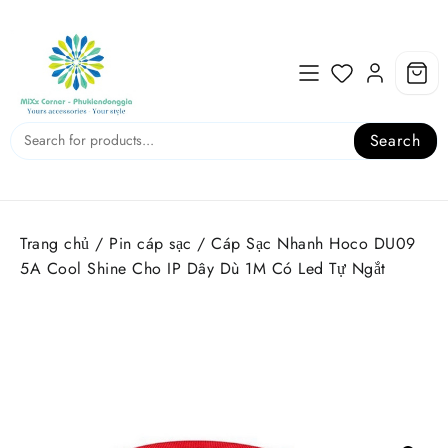
Skip
to
content
Search
Trang chủ
/
Pin cáp sạc
/ Cáp Sạc Nhanh Hoco DU09
5A Cool Shine Cho IP Dây Dù 1M Có Led Tự Ngắt