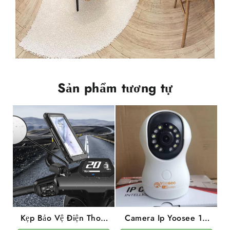
Sản phẩm tương tự
Kẹp Bảo Vệ Điện Thoại
Camera Ip Yoosee 12
Có Nắp Đậy Gắn Trên
Led Gắn Tường 5Mpx