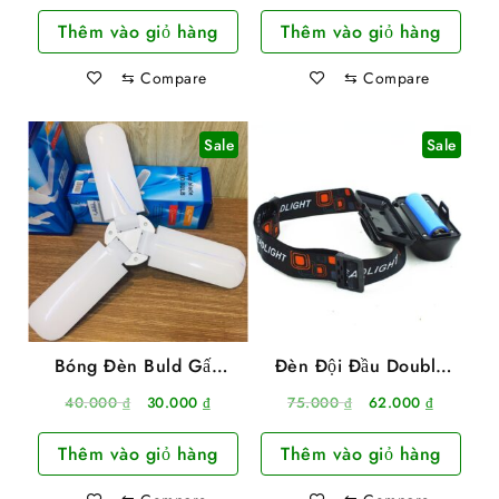
gốc
hiện
gốc
hiện
Thêm vào giỏ hàng
Thêm vào giỏ hàng
là:
tại
là:
tại
48.000 ₫.
là:
20.000 ₫.
là:
⇆
Compare
⇆
Compare
38.000 ₫.
16.000 ₫
Sale
Sale
Bóng Đèn Buld Gấp
Đèn Đội Đầu Double
Gọn 3 Bóng Hình Cánh
Light 1804 2 Bóng
Giá
Giá
Giá
Giá
40.000
₫
30.000
₫
75.000
₫
62.000
₫
Quạt 45W
Siêu Sáng Dùng Pin
gốc
hiện
gốc
hiện
Sạc
Thêm vào giỏ hàng
Thêm vào giỏ hàng
là:
tại
là:
tại
40.000 ₫.
là:
75.000 ₫.
là: