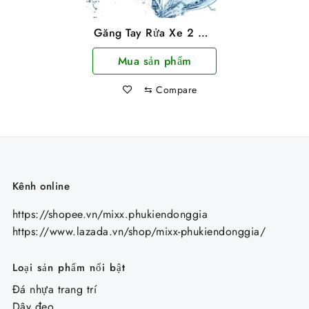
Găng Tay Rửa Xe 2 Mặt
San Hô Loại Dày
Mua sản phẩm
Chuyên Dụng Vệ Sinh
ô Tô, Xe Máy, Xe Hơi,
⇆
Compare
Xe Tải, Kính, Đồ Gỗ
Kênh online
https://shopee.vn/mixx.phukiendonggia
https://www.lazada.vn/shop/mixx-phukiendonggia/
Loại sản phẩm nổi bật
Đá nhựa trang trí
Dây đeo