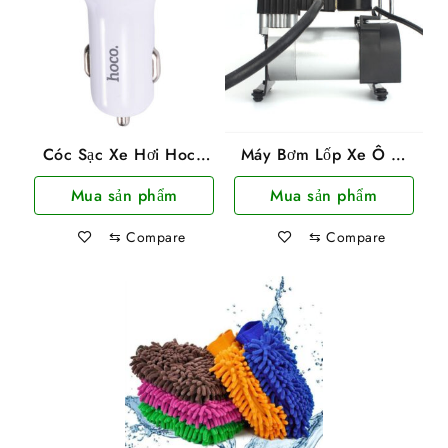
Cóc Sạc Xe Hơi Hoco
Máy Bơm Lốp Xe Ô Tô
Z1 2 Cổng Usb 2.1A
/ Xe Máy 1063 Nguồn
Mua sản phẩm
Mua sản phẩm
Hỗ Trợ Sạc Nhanh
12V 150psi
⇆
Compare
⇆
Compare