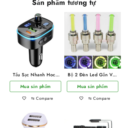
Sản phẩm tương tự
Tẩu Sạc Nhanh Hoco
Bộ 2 Đèn Led Gắn Van
E62 PD20W + QC3.0
Xe Hình Trụ
Mua sản phẩm
Mua sản phẩm
Bluetooth V5.0, USB,
Đài Fm Có LCD
⇆
Compare
⇆
Compare