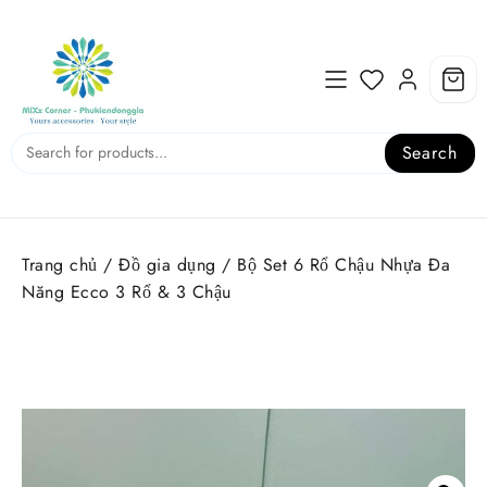
Skip
to
content
Search
Trang chủ
/
Đồ gia dụng
/ Bộ Set 6 Rổ Chậu Nhựa Đa
Năng Ecco 3 Rổ & 3 Chậu