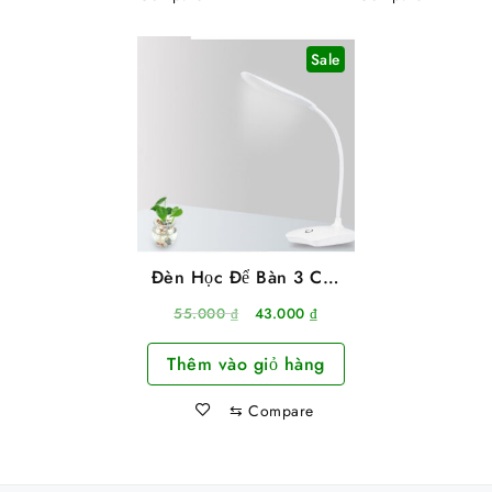
Sale
Đèn Học Để Bàn 3 Chế
Độ Sáng Dùng Pin Sạc
Giá
Giá
55.000
₫
43.000
₫
gốc
hiện
Thêm vào giỏ hàng
là:
tại
55.000 ₫.
là:
⇆
Compare
43.000 ₫.