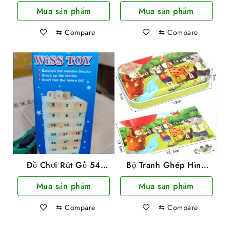
Thanh Wood Toy Loại
Hình 83 Món DIY Cho
Mua sản phẩm
Mua sản phẩm
Lớn (Hộp Vàng)
Bé
⇆
Compare
⇆
Compare
Đồ Chơi Rút Gỗ 54
Bộ Tranh Ghép Hình
Thanh Loại Lớn Hộp
60 Miếng Cho Bé Có
Mua sản phẩm
Mua sản phẩm
Màu Xanh Wiss Toy
Hộp
⇆
Compare
⇆
Compare