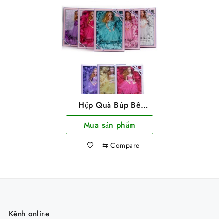
Hộp Quà Búp Bê
Sweet Days Thiết Kế
Mua sản phẩm
Thông Minh Đáng Yêu
Cho Bé
⇆
Compare
Kênh online