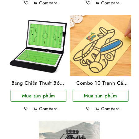
⇆
Compare
⇆
Compare
28.000 ₫.
76.000 ₫
Bảng Chiến Thuật Bóng
Combo 10 Tranh Cát
Đá Gấp Gọn
Cho Bé Nhiều Hình
Mua sản phẩm
Mua sản phẩm
⇆
Compare
⇆
Compare