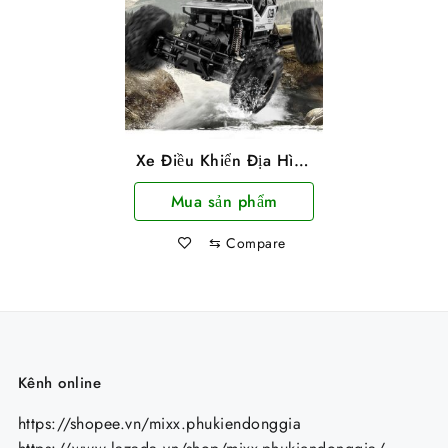
Xe Điều Khiển Địa Hình
Loại Lớn Leo Núi Cực
Mua sản phẩm
Mạnh 32x22x17cm
⇆
Compare
Kênh online
https://shopee.vn/mixx.phukiendonggia