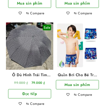
Mua sản phẩm
Mua sản phẩm
⇆
Compare
⇆
Compare
Sale
Ô Dù Hình Trái Tim
Quần Bơi Cho Bé Trai
Size Lớn 120X70Cm
Nhiều Hình
Giá
Giá
99.000
₫
79.000
₫
Mua sản phẩm
gốc
hiện
Đọc tiếp
là:
tại
⇆
Compare
99.000 ₫.
là:
⇆
Compare
79.000 ₫.