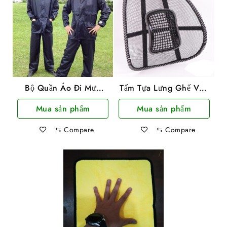
Bộ Quần Áo Đi Mưa
Tấm Tựa Lưng Ghế Văn
Vải Dù Nguyên Bộ
Phòng Bảo Vệ Cột Sống
Mua sản phẩm
Mua sản phẩm
Siêu Bền Size XXXL
(3XL)
⇆
Compare
⇆
Compare