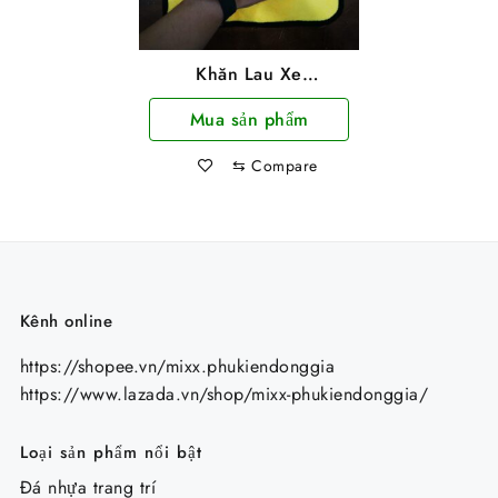
Khăn Lau Xe
Microfiber 2 Lớp
Mua sản phẩm
60x30cm Chuyên
Dụng Vải Bông Mềm
⇆
Compare
Thấm Hút Cực Tốt
Kênh online
https://shopee.vn/mixx.phukiendonggia
https://www.lazada.vn/shop/mixx-phukiendonggia/
Loại sản phẩm nổi bật
Đá nhựa trang trí