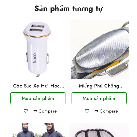
Sản phẩm tương tự
Cóc Sạc Xe Hơi Hoco
Miếng Phủ Chống
Z1 2 Cổng Usb 2.1A
Nóng, Che Bụi, Che
Mua sản phẩm
Mua sản phẩm
Hỗ Trợ Sạc Nhanh
Mưa Yên Xe Máy Cao
Cấp
⇆
Compare
⇆
Compare